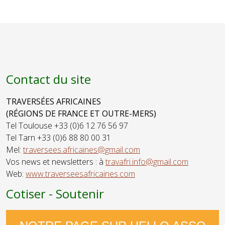
Graphiste,
Damascène -
Plasticienne,
Peinture,
Street-
Aquarelles
artiste,
Scénographe
Contact du site
TRAVERSÉES AFRICAINES
(RÉGIONS DE FRANCE ET OUTRE-MERS)
Tel Toulouse +33 (0)6 12 76 56 97
Tel Tarn +33 (0)6 88 80 00 31
Mel:
traversees.africaines@gmail.com
Vos news et newsletters : à
travafri.info@gmail.com
Web:
www.traverseesafricaines.com
Cotiser - Soutenir