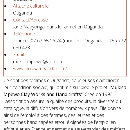
Attache culturelle
Ouganda
Contact/Adresse
Jane Nabyonga, dans leTarn et en Ouganda
Téléphone
France : 07 67 65 16 74 (modifié) - Ouganda : +256 772
630 423
Email
mukisampewo@aol.com
www.mukisa-uganda.com/
Ce sont des femmes d'Ouganda, soucieuses d’améliorer
leur condition sociale, qui ont mis sur pied le projet "
Mukisa
Mpewo Clay Works and Handicrafts
". Créé en 1993,
l'association assure la qualité des produits, la diversité du
catalogue, la diffusion vers de nombreux pays. Elle donne
ainsi de l'emploi à des femmes, des jeunes et des
personnes handicapées et/ou éloignées de l'emploi en
Afrique et en France et permet de sauvegarder des métiers