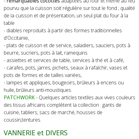
-
remarquables cocottes
adaptées au four et même au feu
pourvu que la cuisson soit régulière sur tout le fond ; qualité
de la cuisson et de présentation, un seul plat du four à la
table
- diables reproduits à partir des formes traditionnelles
d'Occitanie,
- plats de cuisson et de service, saladiers, sauciers, pots à
beurre, sucriers, pots à lait, ramequins
- assiettes et services de table, services à thé et à café,
- carafes, pots, jarres, pichets, seaux à rafaîchir, vases et
pots de formes et de tailles variées,
- lampes et appliques, bougeoirs, brûleurs à encens ou
huile, brûleurs anti-moustiques.
PATCHWORK
- Quelques articles textiles aux vives couleurs
des tissus africains complètent la collection : gants de
cuisine, tabliers, sacs de marché, housses de
coussin,tentures.
VANNERIE et DIVERS