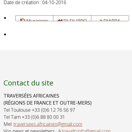
Date de création : 04-10-2016
Musiciens
DI FILIPPO
DIARRA
Thierry
Zaky - Chant,
"ZARCA" -
N'Goni,
Oud (luth
Balafon -
oriental) et
Luthier de
guitare
N'gonis
Contact du site
TRAVERSÉES AFRICAINES
(RÉGIONS DE FRANCE ET OUTRE-MERS)
Tel Toulouse +33 (0)6 12 76 56 97
Tel Tarn +33 (0)6 88 80 00 31
Mel:
traversees.africaines@gmail.com
Vos news et newsletters : à
travafri.info@gmail.com